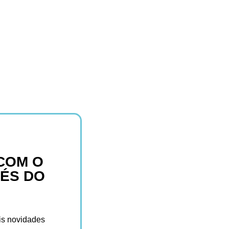
COM O
ÉS DO
is novidades